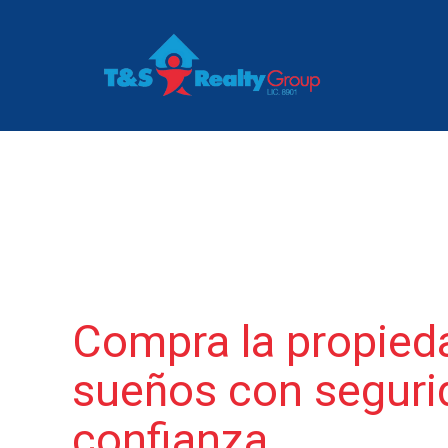
Compra la propied
sueños con seguri
confianza