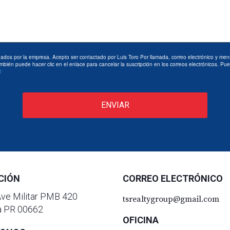
onados por la empresa. Acepto ser contactado por Luis Toro Por llamada, correo electrónico y men
én puede hacer clic en el enlace para cancelar la suscripción en los correos electrónicos. Pued
d
ENVIAR
CIÓN
CORREO ELECTRÓNICO
ve Militar PMB 420
tsrealtygroup@gmail.com
a PR 00662
OFICINA