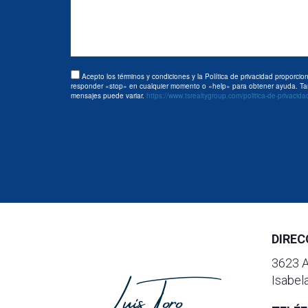
Acepto los términos y condiciones y la Política de privacidad proporci
responder «stop» en cualquier momento o «help» para obtener ayuda. Tambi
mensajes puede variar.
https://www.tsrealtygroup.com/politica-de-privacida
DIREC
3623 A
Isabel